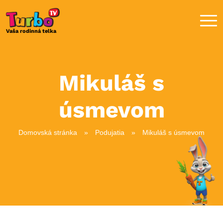
Me
Vaša rodinná telka
Mikuláš s
úsmevom
Domovská stránka
»
Podujatia
»
Mikuláš s úsmevom